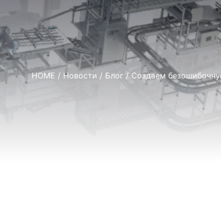
HOME
/
Новости
/
Блог
/ Создаем безошибочную