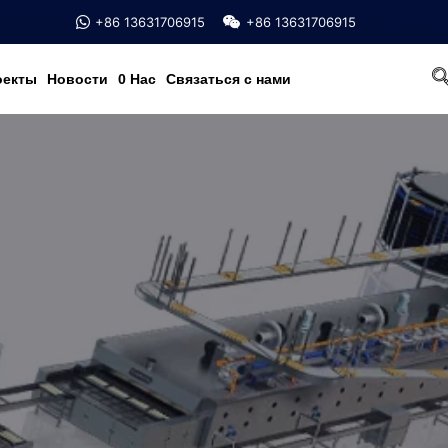
+86 13631706915
+86 13631706915
оекты
Новости
0 Hac
Связаться с нами