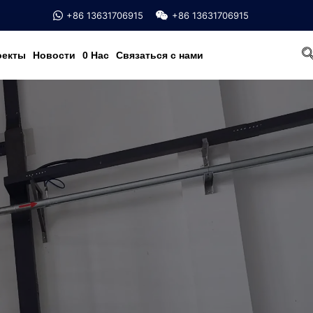
+86 13631706915
+86 13631706915
оекты
Новости
0 Hac
Связаться с нами