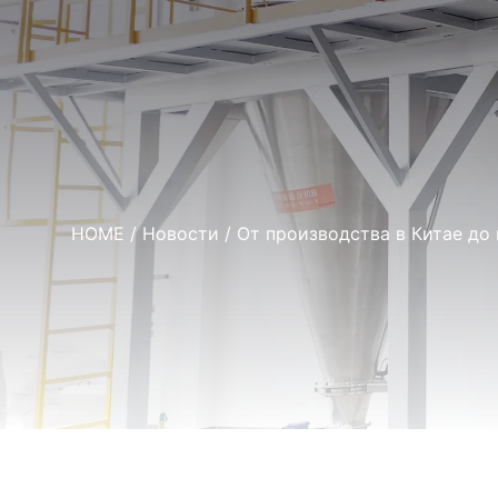
HOME
/
Новости
/ От производства в Китае до