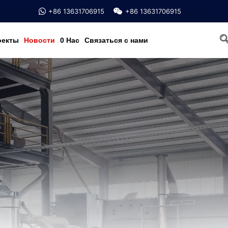
+86 13631706915
+86 13631706915
оекты
Новости
0 Hac
Связаться с нами