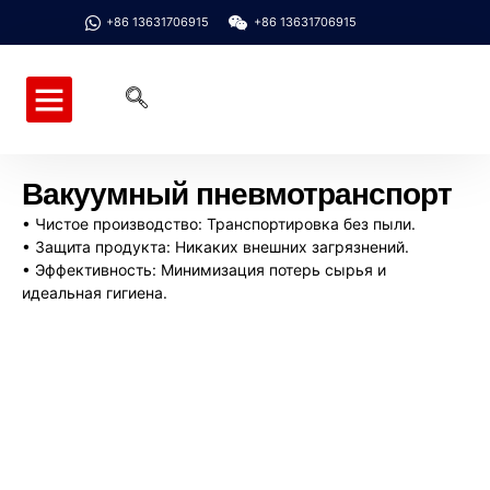
+86 13631706915
+86 13631706915
Главная страница
Системы и программное обеспечение
Оборудование и комплектующие
Связаться с нами
Вакуумный пневмотранспорт
• Чистое производство: Транспортировка без пыли.
• Защита продукта: Никаких внешних загрязнений.
• Эффективность: Минимизация потерь сырья и
идеальная гигиена.