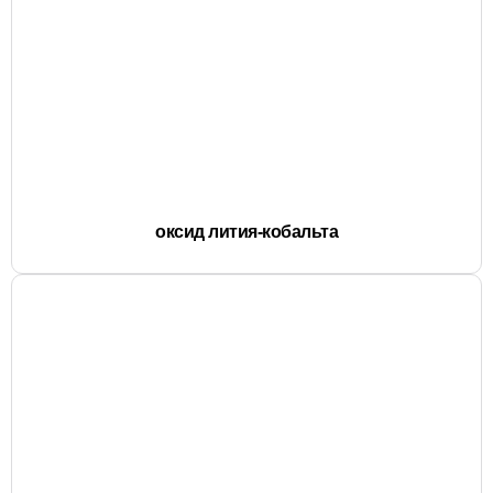
оксид лития-кобальта