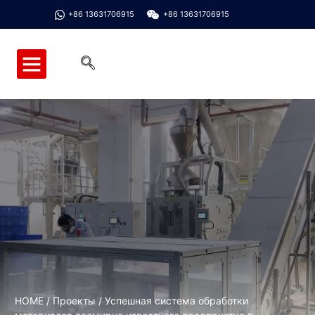
+86 13631706915
+86 13631706915
Главная страница
Системы и программное обеспечение
Оборудование и комплектующие
Связаться с нами
HOME
/
Проекты
/ Успешная система обработки