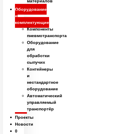
материалов
Оборудование
и
комплектующие
Компоненты
пневмотранспорта
Оборудование
для
обработки
сыпучих
Контейнеры
и
нестандартное
оборудование
Автоматический
управляемый
транспортёр
Проекты
Новости
0