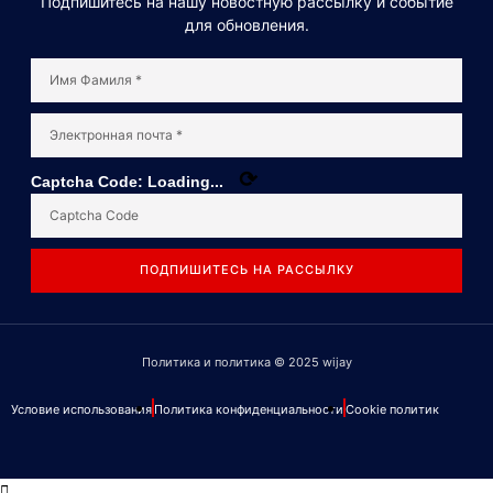
Подпишитесь на нашу новостную рассылку и событие
элементов,
для обновления.
наши
ситоразделительные
машины
обладают
высокой
надежностью
и
⟳
Captcha Code:
Loading...
долговечностью.
ПОДПИШИТЕСЬ НА РАССЫЛКУ
Политика и политика © 2025 wijay
Условие использования
Политика конфиденциальности
Cookie политик
